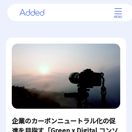
Skip
to
the
MENU
content
企業のカーボンニュートラル化の促
進を目指す「Green x Digital コンソ