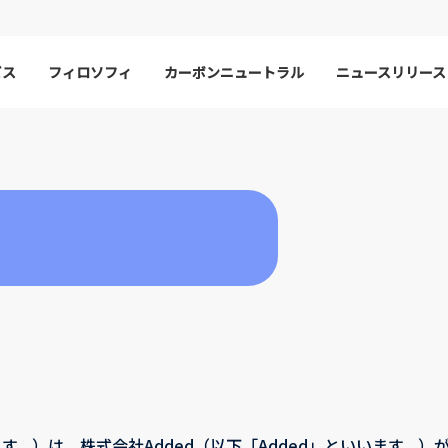
ビス
フィロソフィ
カーボンニュートラル
ニュースリリース
す。）は、株式会社Added（以下「Added」といいます。