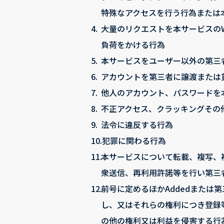
特殊なアクセスを行う行為または
4.
大量のリクエストを本サービスの
負荷をかける行為
5.
本サービスをユーザー以外の第三
6.
アカウントを第三者に譲渡または
7.
他人のアカウント、パスワードを
8.
不正アクセス、クラッキングその
9.
法令に違反する行為
10.
犯罪に関わる行為
11.
本サービスについて転載、複写、
衆送信、再利用許諾等を行い第三
12.
前号に定めるほかAddedまた
し、又はそれらの権利につき登録
の他の権利又は利益を侵害する行