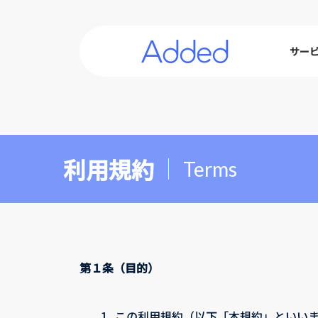
Skip
to
the
サー
content
利用規約
Terms
第１条（目的）
1.
この利用規約（以下「本規約」といいま